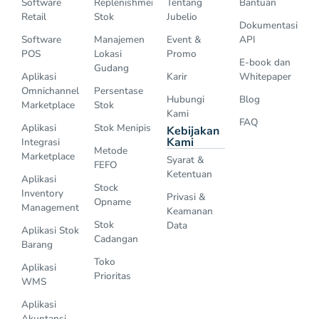
Software
Replenishment
Tentang
Bantuan
Retail
Stok
Jubelio
Dokumentasi
Software
Manajemen
Event &
API
POS
Lokasi
Promo
E-book dan
Gudang
Aplikasi
Karir
Whitepaper
Omnichannel
Persentase
Hubungi
Blog
Marketplace
Stok
Kami
FAQ
Aplikasi
Stok Menipis
Kebijakan
Kami
Integrasi
Metode
Marketplace
Syarat &
FEFO
Ketentuan
Aplikasi
Stock
Inventory
Privasi &
Opname
Management
Keamanan
Stok
Data
Aplikasi Stok
Cadangan
Barang
Toko
Aplikasi
Prioritas
WMS
Aplikasi
Akuntansi