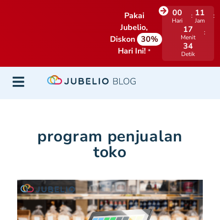
00
11
Pakai
Hari
Jam
Jubelio,
17
Menit
Diskon
30%
33
Hari Ini!
*
Detik
program penjualan
toko