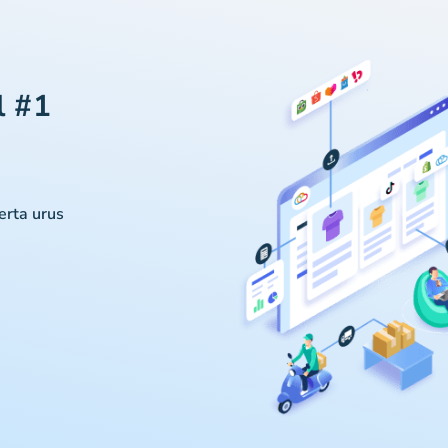
l #1
serta urus