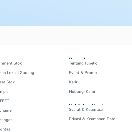
Perusahaan
shment Stok
Tentang Jubelio
en Lokasi Gudang
Event & Promo
ase Stok
Karir
nipis
Hubungi Kami
 FEFO
Kebijakan Kami
Syarat & Ketentuan
Opname
Privasi & Keamanan Data
dangan
oritas