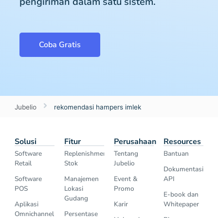
pengiriman dalam satu sistem.
Coba Gratis
Jubelio
rekomendasi hampers imlek
Solusi
Fitur
Perusahaan
Resources
Software
Replenishment
Tentang
Bantuan
Retail
Stok
Jubelio
Dokumentasi
Software
Manajemen
Event &
API
POS
Lokasi
Promo
E-book dan
Gudang
Aplikasi
Karir
Whitepaper
Omnichannel
Persentase