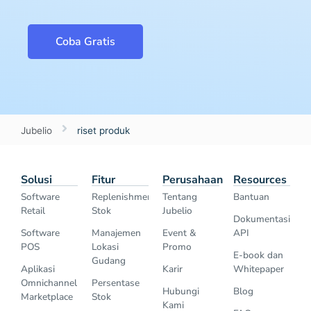
Coba Gratis
Jubelio
riset produk
Solusi
Fitur
Perusahaan
Resources
Software
Replenishment
Tentang
Bantuan
Retail
Stok
Jubelio
Dokumentasi
Software
Manajemen
Event &
API
POS
Lokasi
Promo
E-book dan
Gudang
Aplikasi
Karir
Whitepaper
Omnichannel
Persentase
Hubungi
Blog
Marketplace
Stok
Kami