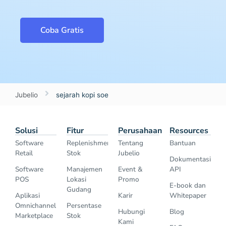
Coba Gratis
Jubelio
sejarah kopi soe
Solusi
Fitur
Perusahaan
Resources
Software
Replenishment
Tentang
Bantuan
Retail
Stok
Jubelio
Dokumentasi
Software
Manajemen
Event &
API
POS
Lokasi
Promo
E-book dan
Gudang
Aplikasi
Karir
Whitepaper
Omnichannel
Persentase
Hubungi
Blog
Marketplace
Stok
Kami