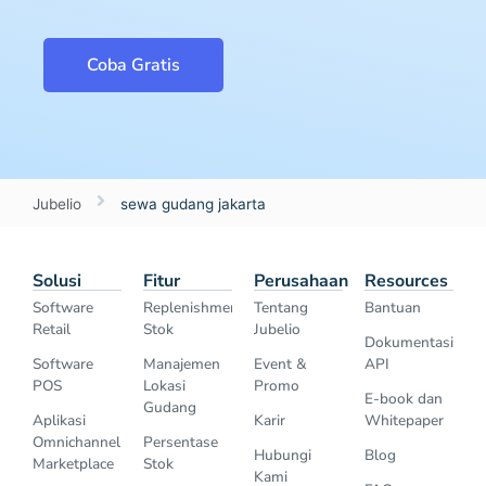
Coba Gratis
Jubelio
sewa gudang jakarta
Solusi
Fitur
Perusahaan
Resources
Software
Replenishment
Tentang
Bantuan
Retail
Stok
Jubelio
Dokumentasi
Software
Manajemen
Event &
API
POS
Lokasi
Promo
E-book dan
Gudang
Aplikasi
Karir
Whitepaper
Omnichannel
Persentase
Hubungi
Blog
Marketplace
Stok
Kami