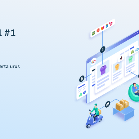
l #1
serta urus