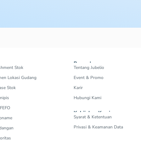
Perusahaan
shment Stok
Tentang Jubelio
en Lokasi Gudang
Event & Promo
ase Stok
Karir
nipis
Hubungi Kami
 FEFO
Kebijakan Kami
Syarat & Ketentuan
Opname
Privasi & Keamanan Data
dangan
oritas