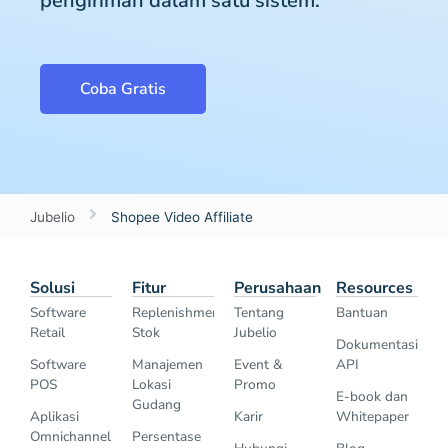
pengiriman dalam satu sistem.
Coba Gratis
Jubelio
Shopee Video Affiliate
Solusi
Fitur
Perusahaan
Resources
Software
Replenishment
Tentang
Bantuan
Retail
Stok
Jubelio
Dokumentasi
Software
Manajemen
Event &
API
POS
Lokasi
Promo
E-book dan
Gudang
Aplikasi
Karir
Whitepaper
Omnichannel
Persentase