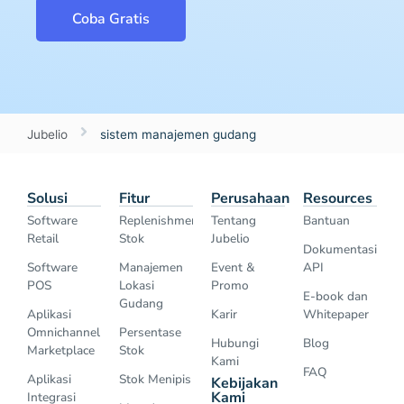
Coba Gratis
Jubelio
sistem manajemen gudang
Solusi
Fitur
Perusahaan
Resources
Software
Replenishment
Tentang
Bantuan
Retail
Stok
Jubelio
Dokumentasi
Software
Manajemen
Event &
API
POS
Lokasi
Promo
E-book dan
Gudang
Aplikasi
Karir
Whitepaper
Omnichannel
Persentase
Hubungi
Blog
Marketplace
Stok
Kami
FAQ
Aplikasi
Stok Menipis
Kebijakan
Kami
Integrasi