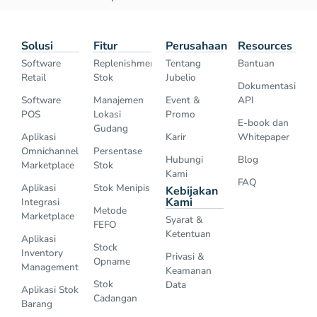
Solusi
Fitur
Perusahaan
Resources
Software
Replenishment
Tentang
Bantuan
Retail
Stok
Jubelio
Dokumentasi
Software
Manajemen
Event &
API
POS
Lokasi
Promo
E-book dan
Gudang
Aplikasi
Karir
Whitepaper
Omnichannel
Persentase
Hubungi
Blog
Marketplace
Stok
Kami
FAQ
Aplikasi
Stok Menipis
Kebijakan
Kami
Integrasi
Metode
Marketplace
Syarat &
FEFO
Ketentuan
Aplikasi
Stock
Inventory
Privasi &
Opname
Management
Keamanan
Stok
Data
Aplikasi Stok
Cadangan
Barang