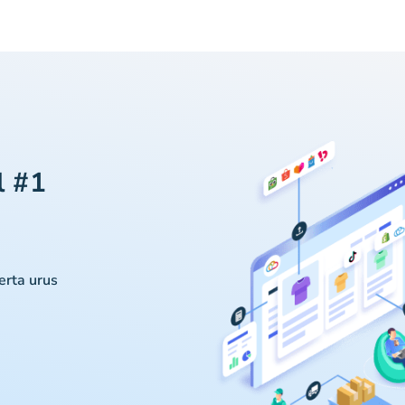
l #1
serta urus