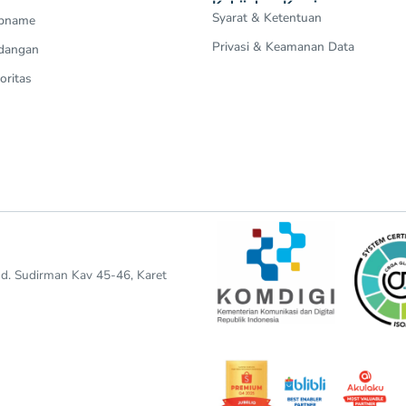
Kebijakan Kami
Syarat & Ketentuan
Opname
Privasi & Keamanan Data
dangan
oritas
end. Sudirman Kav 45-46, Karet