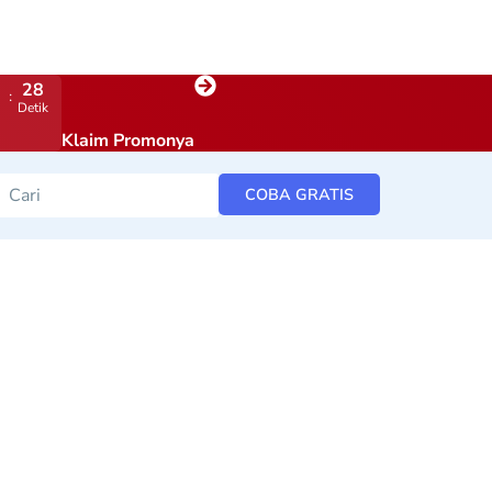
27
Detik
Klaim Promonya
COBA GRATIS