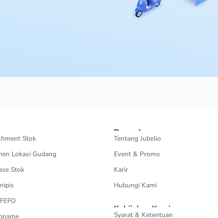
Perusahaan
shment Stok
Tentang Jubelio
en Lokasi Gudang
Event & Promo
ase Stok
Karir
nipis
Hubungi Kami
 FEFO
Kebijakan Kami
Syarat & Ketentuan
Opname