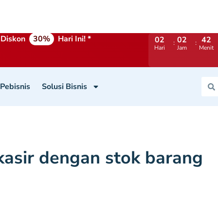
Diskon
30%
Hari Ini! *
02
02
42
Hari
Jam
Menit
 Pebisnis
Solusi Bisnis
kasir dengan stok barang