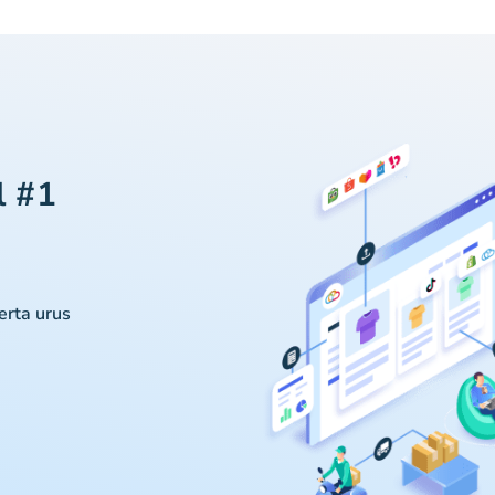
l #1
serta urus