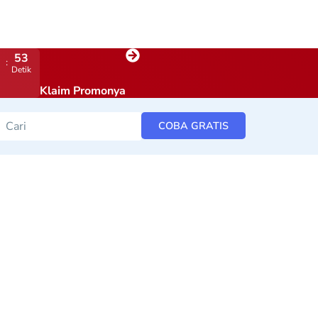
52
Detik
Klaim Promonya
COBA GRATIS