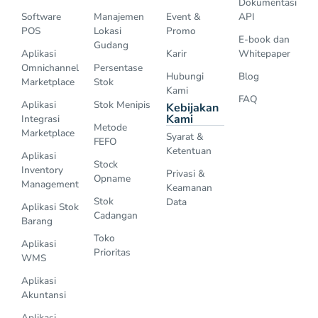
Dokumentasi
Software
Manajemen
Event &
API
POS
Lokasi
Promo
E-book dan
Gudang
Aplikasi
Karir
Whitepaper
Omnichannel
Persentase
Hubungi
Blog
Marketplace
Stok
Kami
FAQ
Aplikasi
Stok Menipis
Kebijakan
Kami
Integrasi
Metode
Marketplace
Syarat &
FEFO
Ketentuan
Aplikasi
Stock
Inventory
Privasi &
Opname
Management
Keamanan
Stok
Data
Aplikasi Stok
Cadangan
Barang
Toko
Aplikasi
Prioritas
WMS
Aplikasi
Akuntansi
Aplikasi