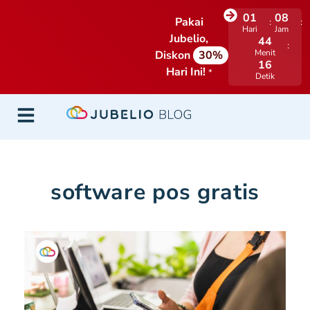
01
08
Pakai
Hari
Jam
Jubelio,
44
Menit
Diskon
30%
15
Hari Ini!
*
Detik
software pos gratis