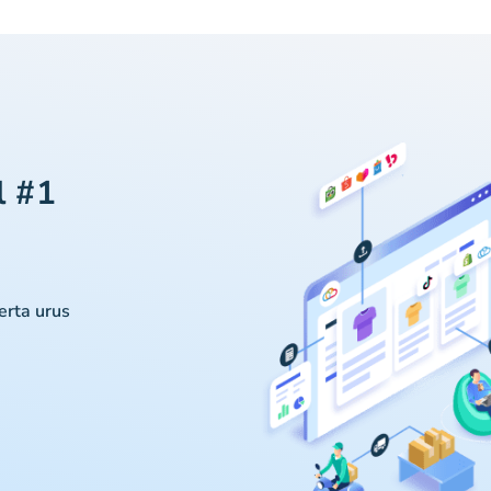
l #1
serta urus