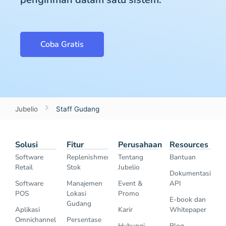
Coba Gratis
Jubelio
Staff Gudang
Solusi
Fitur
Perusahaan
Resources
Software
Replenishment
Tentang
Bantuan
Retail
Stok
Jubelio
Dokumentasi
Software
Manajemen
Event &
API
POS
Lokasi
Promo
E-book dan
Gudang
Aplikasi
Karir
Whitepaper
Omnichannel
Persentase
Hubungi
Blog