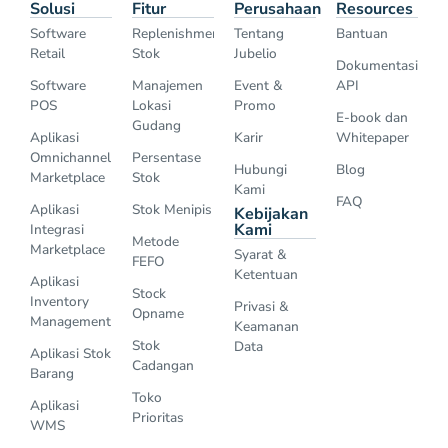
Solusi
Fitur
Perusahaan
Resources
Software
Replenishment
Tentang
Bantuan
Retail
Stok
Jubelio
Dokumentasi
Software
Manajemen
Event &
API
POS
Lokasi
Promo
E-book dan
Gudang
Aplikasi
Karir
Whitepaper
Omnichannel
Persentase
Hubungi
Blog
Marketplace
Stok
Kami
FAQ
Aplikasi
Stok Menipis
Kebijakan
Kami
Integrasi
Metode
Marketplace
Syarat &
FEFO
Ketentuan
Aplikasi
Stock
Inventory
Privasi &
Opname
Management
Keamanan
Stok
Data
Aplikasi Stok
Cadangan
Barang
Toko
Aplikasi
Prioritas
WMS