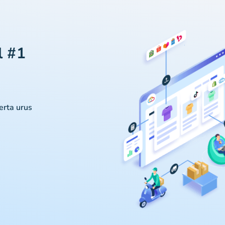
l #1
serta urus