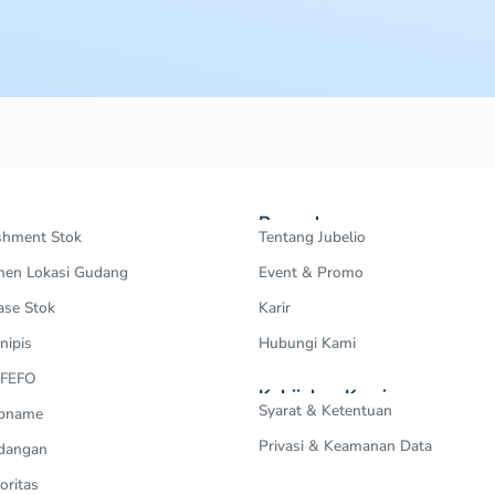
Perusahaan
shment Stok
Tentang Jubelio
en Lokasi Gudang
Event & Promo
ase Stok
Karir
nipis
Hubungi Kami
 FEFO
Kebijakan Kami
Syarat & Ketentuan
Opname
Privasi & Keamanan Data
dangan
oritas