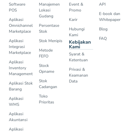
Software
Manajemen
Event &
API
POS
Lokasi
Promo
E-book dan
Gudang
Aplikasi
Karir
Whitepaper
Omnichannel
Persentase
Hubungi
Blog
Marketplace
Stok
Kami
FAQ
Aplikasi
Stok Menipis
Kebijakan
Kami
Integrasi
Metode
Marketplace
Syarat &
FEFO
Ketentuan
Aplikasi
Stock
Inventory
Privasi &
Opname
Management
Keamanan
Stok
Data
Aplikasi Stok
Cadangan
Barang
Toko
Aplikasi
Prioritas
WMS
Aplikasi
Akuntansi
Aplikasi