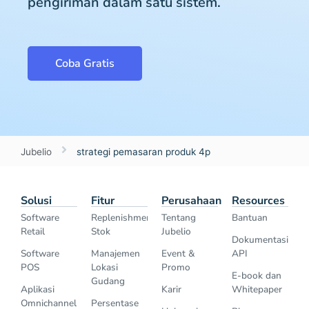
pengiriman dalam satu sistem.
Coba Gratis
Jubelio
strategi pemasaran produk 4p
Solusi
Fitur
Perusahaan
Resources
Software
Replenishment
Tentang
Bantuan
Retail
Stok
Jubelio
Dokumentasi
Software
Manajemen
Event &
API
POS
Lokasi
Promo
E-book dan
Gudang
Aplikasi
Karir
Whitepaper
Omnichannel
Persentase