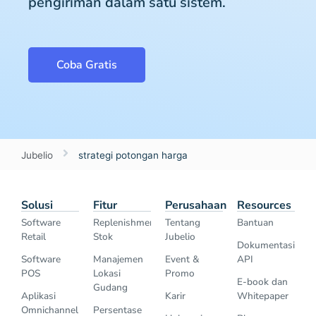
pengiriman dalam satu sistem.
Coba Gratis
Jubelio
strategi potongan harga
Solusi
Fitur
Perusahaan
Resources
Software
Replenishment
Tentang
Bantuan
Retail
Stok
Jubelio
Dokumentasi
Software
Manajemen
Event &
API
POS
Lokasi
Promo
E-book dan
Gudang
Aplikasi
Karir
Whitepaper
Omnichannel
Persentase