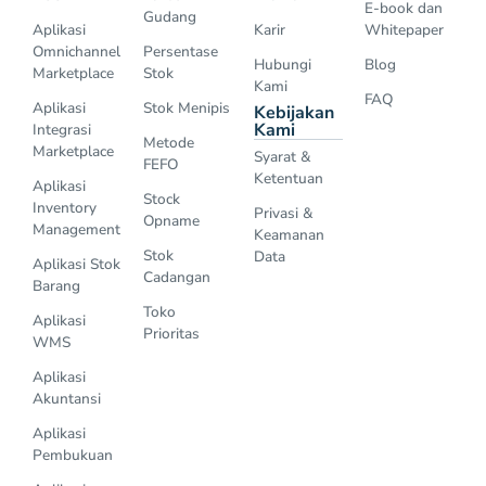
E-book dan
Gudang
Aplikasi
Karir
Whitepaper
Omnichannel
Persentase
Hubungi
Blog
Marketplace
Stok
Kami
FAQ
Aplikasi
Stok Menipis
Kebijakan
Kami
Integrasi
Metode
Marketplace
Syarat &
FEFO
Ketentuan
Aplikasi
Stock
Inventory
Privasi &
Opname
Management
Keamanan
Stok
Data
Aplikasi Stok
Cadangan
Barang
Toko
Aplikasi
Prioritas
WMS
Aplikasi
Akuntansi
Aplikasi
Pembukuan