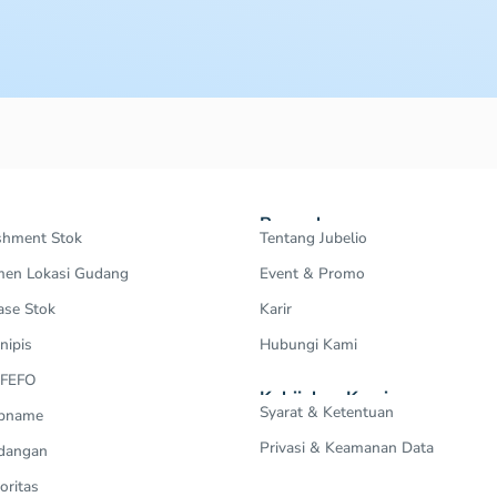
Perusahaan
shment Stok
Tentang Jubelio
en Lokasi Gudang
Event & Promo
ase Stok
Karir
nipis
Hubungi Kami
 FEFO
Kebijakan Kami
Syarat & Ketentuan
Opname
Privasi & Keamanan Data
dangan
oritas