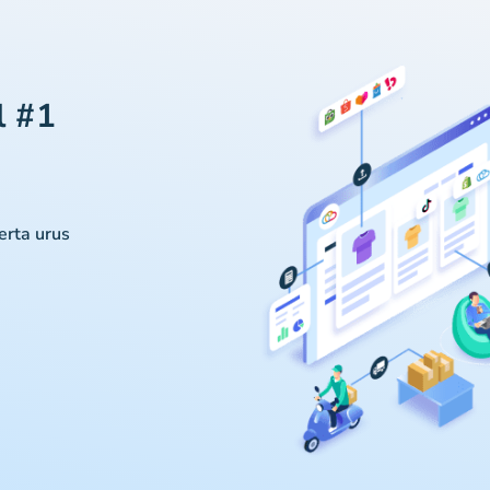
l #1
serta urus