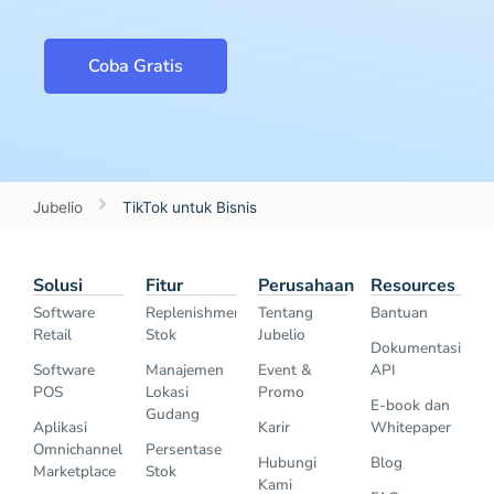
Coba Gratis
Jubelio
TikTok untuk Bisnis
Solusi
Fitur
Perusahaan
Resources
Software
Replenishment
Tentang
Bantuan
Retail
Stok
Jubelio
Dokumentasi
Software
Manajemen
Event &
API
POS
Lokasi
Promo
E-book dan
Gudang
Aplikasi
Karir
Whitepaper
Omnichannel
Persentase
Hubungi
Blog
Marketplace
Stok
Kami