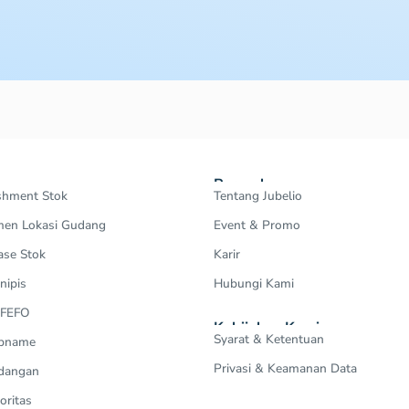
Perusahaan
shment Stok
Tentang Jubelio
en Lokasi Gudang
Event & Promo
ase Stok
Karir
nipis
Hubungi Kami
 FEFO
Kebijakan Kami
Syarat & Ketentuan
Opname
Privasi & Keamanan Data
dangan
oritas