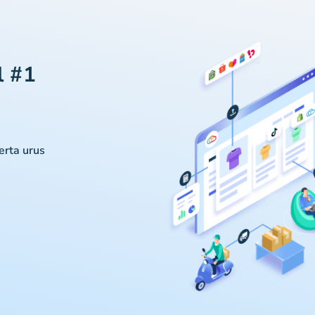
l #1
serta urus