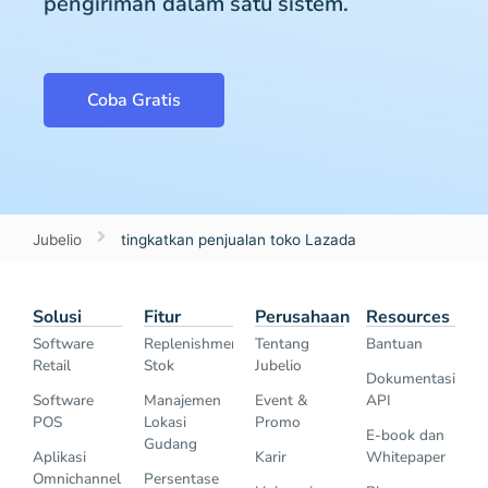
pengiriman dalam satu sistem.
Coba Gratis
Jubelio
tingkatkan penjualan toko Lazada
Solusi
Fitur
Perusahaan
Resources
Software
Replenishment
Tentang
Bantuan
Retail
Stok
Jubelio
Dokumentasi
Software
Manajemen
Event &
API
POS
Lokasi
Promo
E-book dan
Gudang
Aplikasi
Karir
Whitepaper
Omnichannel
Persentase