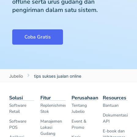
offline serta urus gudang dan
pengiriman dalam satu sistem.
Coba Gratis
Jubelio
tips sukses jualan online
Solusi
Fitur
Perusahaan
Resources
Software
Replenishment
Tentang
Bantuan
Retail
Stok
Jubelio
Dokumentasi
Software
Manajemen
Event &
API
POS
Lokasi
Promo
E-book dan
Gudang