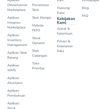
Aplikasi
Karir
Whitepaper
Omnichannel
Persentase
Hubungi
Blog
Marketplace
Stok
Kami
FAQ
Aplikasi
Stok Menipis
Kebijakan
Kami
Integrasi
Metode
Marketplace
Syarat &
FEFO
Ketentuan
Aplikasi
Stock
Inventory
Privasi &
Opname
Management
Keamanan
Stok
Data
Aplikasi Stok
Cadangan
Barang
Toko
Aplikasi
Prioritas
WMS
Aplikasi
Akuntansi
Aplikasi
Pembukuan
Aplikasi
Stock