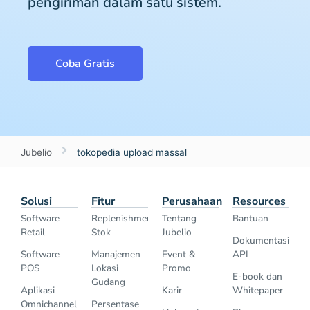
pengiriman dalam satu sistem.
Coba Gratis
Jubelio
tokopedia upload massal
Solusi
Fitur
Perusahaan
Resources
Software
Replenishment
Tentang
Bantuan
Retail
Stok
Jubelio
Dokumentasi
Software
Manajemen
Event &
API
POS
Lokasi
Promo
E-book dan
Gudang
Aplikasi
Karir
Whitepaper
Omnichannel
Persentase