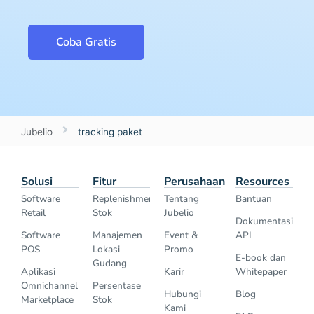
Coba Gratis
Jubelio
tracking paket
Solusi
Fitur
Perusahaan
Resources
Software
Replenishment
Tentang
Bantuan
Retail
Stok
Jubelio
Dokumentasi
Software
Manajemen
Event &
API
POS
Lokasi
Promo
E-book dan
Gudang
Aplikasi
Karir
Whitepaper
Omnichannel
Persentase
Hubungi
Blog
Marketplace
Stok
Kami