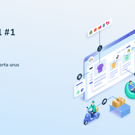
l #1
serta urus