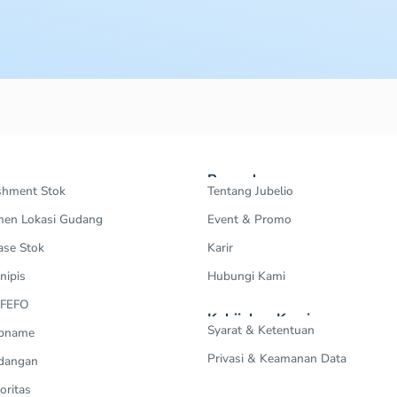
Perusahaan
shment Stok
Tentang Jubelio
en Lokasi Gudang
Event & Promo
ase Stok
Karir
nipis
Hubungi Kami
 FEFO
Kebijakan Kami
Syarat & Ketentuan
Opname
Privasi & Keamanan Data
dangan
oritas