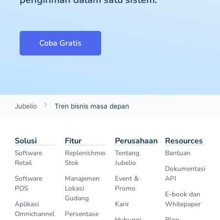
Coba Gratis
Jubelio
Tren bisnis masa depan
Solusi
Fitur
Perusahaan
Resources
Software
Replenishment
Tentang
Bantuan
Retail
Stok
Jubelio
Dokumentasi
Software
Manajemen
Event &
API
POS
Lokasi
Promo
E-book dan
Gudang
Aplikasi
Karir
Whitepaper
Omnichannel
Persentase
Hubungi
Blog