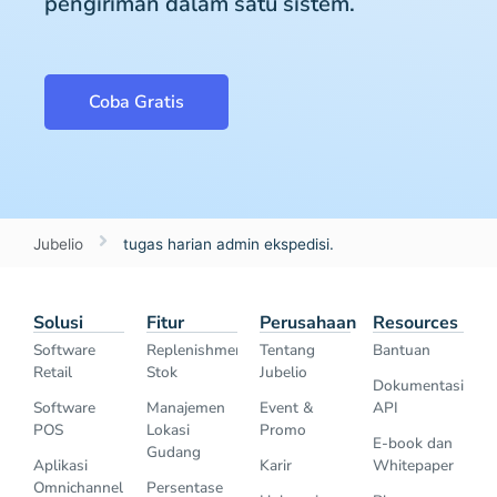
pengiriman dalam satu sistem.
Coba Gratis
Jubelio
tugas harian admin ekspedisi.
Solusi
Fitur
Perusahaan
Resources
Software
Replenishment
Tentang
Bantuan
Retail
Stok
Jubelio
Dokumentasi
Software
Manajemen
Event &
API
POS
Lokasi
Promo
E-book dan
Gudang
Aplikasi
Karir
Whitepaper
Omnichannel
Persentase