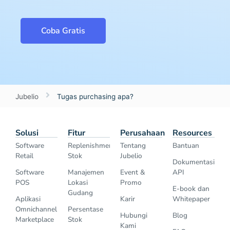
Coba Gratis
Jubelio
Tugas purchasing apa?
Solusi
Fitur
Perusahaan
Resources
Software
Replenishment
Tentang
Bantuan
Retail
Stok
Jubelio
Dokumentasi
Software
Manajemen
Event &
API
POS
Lokasi
Promo
E-book dan
Gudang
Aplikasi
Karir
Whitepaper
Omnichannel
Persentase
Hubungi
Blog
Marketplace
Stok
Kami