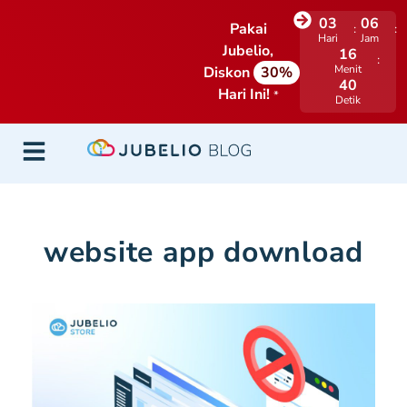
03
06
Pakai
Hari
Jam
Jubelio,
16
Menit
Diskon
30%
39
Hari Ini!
*
Detik
website app download