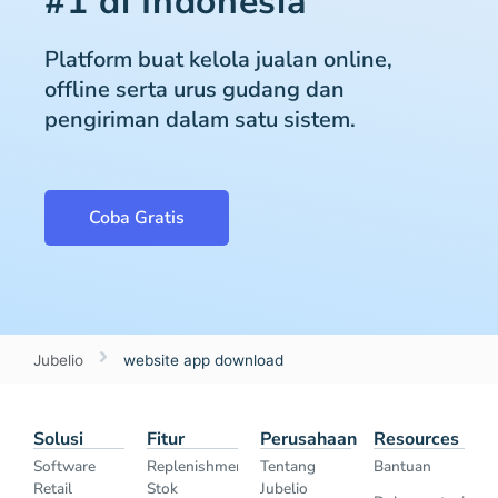
#1 di Indonesia
Platform buat kelola jualan online,
offline serta urus gudang dan
pengiriman dalam satu sistem.
Coba Gratis
Jubelio
website app download
Solusi
Fitur
Perusahaan
Resources
Software
Replenishment
Tentang
Bantuan
Retail
Stok
Jubelio