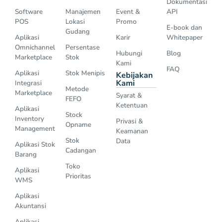
Dokumentasi
Software
Manajemen
Event &
API
POS
Lokasi
Promo
E-book dan
Gudang
Aplikasi
Karir
Whitepaper
Omnichannel
Persentase
Hubungi
Blog
Marketplace
Stok
Kami
FAQ
Aplikasi
Stok Menipis
Kebijakan
Kami
Integrasi
Metode
Marketplace
Syarat &
FEFO
Ketentuan
Aplikasi
Stock
Inventory
Privasi &
Opname
Management
Keamanan
Stok
Data
Aplikasi Stok
Cadangan
Barang
Toko
Aplikasi
Prioritas
WMS
Aplikasi
Akuntansi
Aplikasi