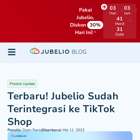
03
03
Pakai
Hari
Jam
Jubelio,
41
Menit
Diskon
30%
31
Hari Ini!
*
Detik
Produk Update
Terbaru! Jubelio Sudah
Terintegrasi ke TikTok
Shop
Penulis:
Darin Rania
Diperbarui:
Mei 11, 2023