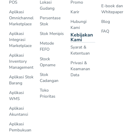
POS
Lokasi
Promo
E-book dan
Gudang
Aplikasi
Karir
Whitepaper
Omnichannel
Persentase
Hubungi
Blog
Marketplace
Stok
Kami
FAQ
Aplikasi
Stok Menipis
Kebijakan
Kami
Integrasi
Metode
Marketplace
Syarat &
FEFO
Ketentuan
Aplikasi
Stock
Inventory
Privasi &
Opname
Management
Keamanan
Stok
Data
Aplikasi Stok
Cadangan
Barang
Toko
Aplikasi
Prioritas
WMS
Aplikasi
Akuntansi
Aplikasi
Pembukuan