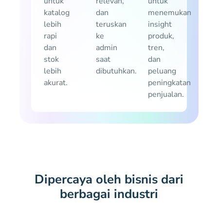
untuk
relevan,
untuk
katalog
dan
menemukan
lebih
teruskan
insight
rapi
ke
produk,
dan
admin
tren,
stok
saat
dan
lebih
dibutuhkan.
peluang
akurat.
peningkatan
penjualan.
Dipercaya oleh bisnis dari
berbagai industri