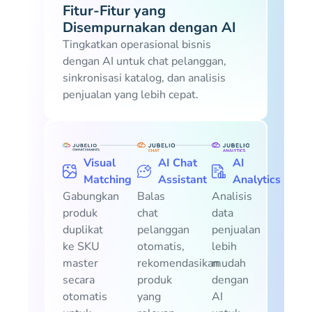
Fitur-Fitur yang
Disempurnakan dengan AI
Tingkatkan operasional bisnis
dengan AI untuk chat pelanggan,
sinkronisasi katalog, dan analisis
penjualan yang lebih cepat.
Visual
AI Chat
AI
Matching
Assistant
Analytics
Gabungkan
Balas
Analisis
produk
chat
data
duplikat
pelanggan
penjualan
ke SKU
otomatis,
lebih
master
rekomendasikan
mudah
secara
produk
dengan
otomatis
yang
AI