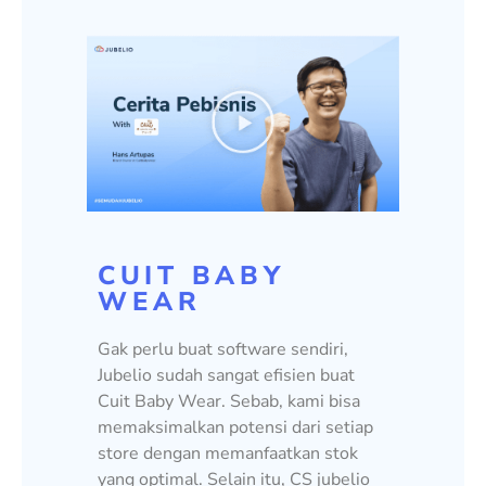
KINTAKUN
CUIT BABY
CLOUWNY
WEAR
Jubelio sangat membantu kami untuk
Jubelio menjadi solusi yang selama
mengembangkan bisnis kami,
Gak perlu buat software sendiri,
ini sudah kita cari. Sejak 2019, kami
terutama pada fitur stok manajemen.
Jubelio sudah sangat efisien buat
mulai menggunakan Jubelio karena
Dengan fitur ini, proses operasional
Cuit Baby Wear. Sebab, kami bisa
tertarik dengan sistem omnichannel-
Kintakun menjadi lebih efisien.
memaksimalkan potensi dari setiap
nya. Dan sampai sekarang, kami
Sangat
worth it
menggunakan
store dengan memanfaatkan stok
sangat puas!
Jubelio.
yang optimal. Selain itu, CS jubelio