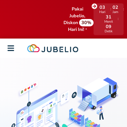
03
02
Pakai
Hari
Jam
Jubelio,
31
Menit
Diskon
30%
08
Hari Ini!
*
Detik