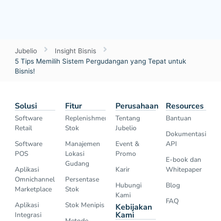
Jubelio
Insight Bisnis
5 Tips Memilih Sistem Pergudangan yang Tepat untuk
Bisnis!
Solusi
Fitur
Perusahaan
Resources
Software
Replenishment
Tentang
Bantuan
Retail
Stok
Jubelio
Dokumentasi
Software
Manajemen
Event &
API
POS
Lokasi
Promo
E-book dan
Gudang
Aplikasi
Karir
Whitepaper
Omnichannel
Persentase
Hubungi
Blog
Marketplace
Stok
Kami
FAQ
Aplikasi
Stok Menipis
Kebijakan
Kami
Integrasi
Metode