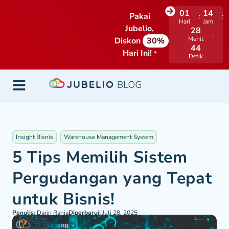
01
14
Pakai
Hari
Jam
Jubelio,
28
Menit
Diskon
30%
43
Hari Ini!
*
Detik
Insight Bisnis
Warehouse Management System
5 Tips Memilih Sistem
Pergudangan yang Tepat
untuk Bisnis!
Penulis:
Darin Rania
Diperbarui:
Juli 28, 2025