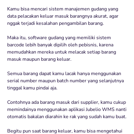
Kamu
bisa
mencari
sistem
manajemen
gudang
yang
data
pelacakan
keluar
masuk
barangnya
akurat
, agar
nggak
terjadi
kesalahan
pengambilan
barang
.
Maka
itu
, software
gudang
yang
memiliki
sistem
barcode
lebih
banyak
dipilih
oleh
pebisnis
,
karena
memudahkan
mereka
untuk
melacak
setiap
barang
masuk
maupun
barang
keluar
.
Semua
barang
dapat
kamu
lacak
hanya
menggunakan
serial number
maupun
batch number yang
selanjutnya
tinggal
kamu
pindai
aja
.
Contohnya ada barang masuk dari supplier, kamu cukup
memindainya menggunakan aplikasi Jubelio WMS nanti
otomatis bakalan diarahin ke rak yang sudah kamu buat.
Begitu pun saat barang keluar, kamu bisa mengetahui