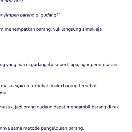
in first out).
menyimpan barang di gudang?”
lum menempatkan barang, yuk langsung simak aja
ang yang ada di gudang itu seperti apa, agar penempatan
i masa
expired
terdekat, maka barang tersebut
ama.
suk, jadi orang gudang dapat mengambil barang di rak
annya sama metode pengelolaan barang.