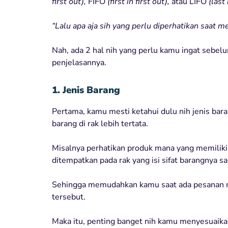
first out),
FIFO
(first in first out),
atau LIFO
(last 
“Lalu apa aja sih yang perlu diperhatikan saat 
Nah, ada 2 hal nih yang perlu kamu ingat sebe
penjelasannya.
1. Jenis Barang
Pertama, kamu mesti ketahui dulu nih jenis bar
barang di rak lebih tertata.
Misalnya perhatikan produk mana yang memilik
ditempatkan pada rak yang isi sifat barangnya s
Sehingga memudahkan kamu saat ada pesanan ma
tersebut.
Maka itu, penting banget nih kamu menyesuaik