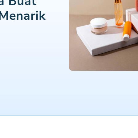
a Buat
 Menarik