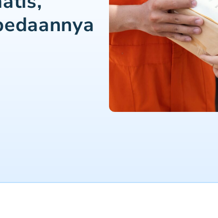
atis,
bedaannya