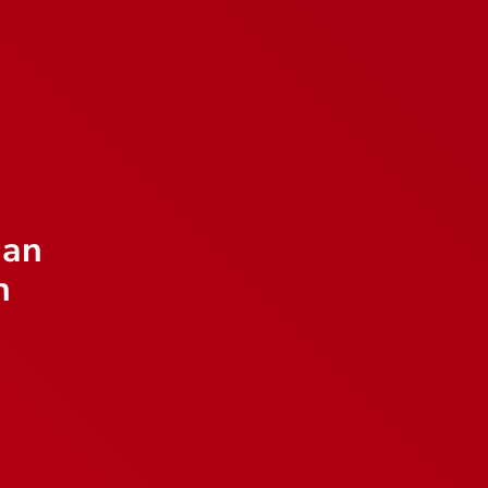
aan
n