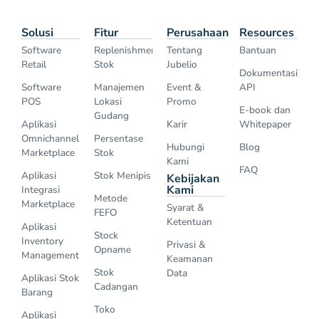
Solusi
Fitur
Perusahaan
Resources
Software
Replenishment
Tentang
Bantuan
Retail
Stok
Jubelio
Dokumentasi
Software
Manajemen
Event &
API
POS
Lokasi
Promo
E-book dan
Gudang
Aplikasi
Karir
Whitepaper
Omnichannel
Persentase
Hubungi
Blog
Marketplace
Stok
Kami
FAQ
Aplikasi
Stok Menipis
Kebijakan
Kami
Integrasi
Metode
Marketplace
Syarat &
FEFO
Ketentuan
Aplikasi
Stock
Inventory
Privasi &
Opname
Management
Keamanan
Stok
Data
Aplikasi Stok
Cadangan
Barang
Toko
Aplikasi