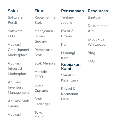
Solusi
Fitur
Perusahaan
Resources
Software
Replenishment
Tentang
Bantuan
Retail
Stok
Jubelio
Dokumentasi
Software
Manajemen
Event &
API
POS
Lokasi
Promo
E-book dan
Gudang
Aplikasi
Karir
Whitepaper
Omnichannel
Persentase
Hubungi
Blog
Marketplace
Stok
Kami
FAQ
Aplikasi
Stok Menipis
Kebijakan
Kami
Integrasi
Metode
Marketplace
Syarat &
FEFO
Ketentuan
Aplikasi
Stock
Inventory
Privasi &
Opname
Management
Keamanan
Stok
Data
Aplikasi Stok
Cadangan
Barang
Toko
Aplikasi