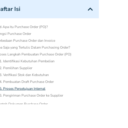
aftar Isi
ti Apa itu Purchase Order (PO)?
ngsi Purchase Order
rbedaan Purchase Order dan Invoice
a Saja yang Tertulis Dalam Purchasing Order?
oses Langkah Pembuatan Purchase Order (PO)
1. Identifikasi Kebutuhan Pembelian
2. Pemilihan Supplier
3. Verifikasi Stok dan Kebutuhan
4. Pembuatan Draft Purchase Order
5. Proses Persetujuan Internal
6. Pengiriman Purchase Order ke Supplier
ntoh Dokumen Purchase Order