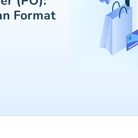
er (PO):
an Format