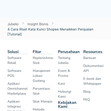
Jubelio
Insight Bisnis
4 Cara Riset Kata Kunci Shopee Menaikkan Penjualan
[Tutorial]
Solusi
Fitur
Perusahaan
Resources
Software
Replenishment
Tentang
Bantuan
Retail
Stok
Jubelio
Dokumentasi
Software
Manajemen
Event &
API
POS
Lokasi
Promo
E-book dan
Gudang
Aplikasi
Karir
Whitepaper
Omnichannel
Persentase
Hubungi
Blog
Marketplace
Stok
Kami
FAQ
Aplikasi
Stok Menipis
Kebijakan
Kami
Integrasi
Metode