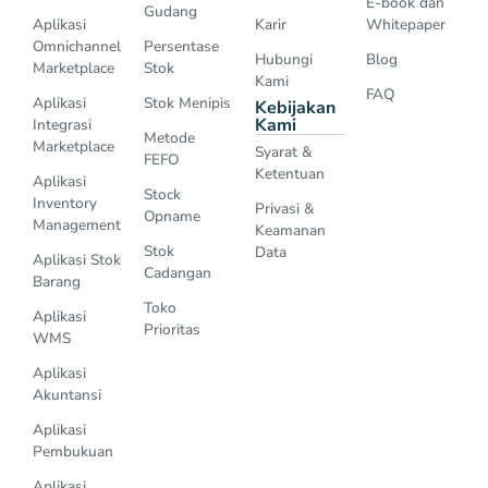
E-book dan
Gudang
Aplikasi
Karir
Whitepaper
Omnichannel
Persentase
Hubungi
Blog
Marketplace
Stok
Kami
FAQ
Aplikasi
Stok Menipis
Kebijakan
Kami
Integrasi
Metode
Marketplace
Syarat &
FEFO
Ketentuan
Aplikasi
Stock
Inventory
Privasi &
Opname
Management
Keamanan
Stok
Data
Aplikasi Stok
Cadangan
Barang
Toko
Aplikasi
Prioritas
WMS
Aplikasi
Akuntansi
Aplikasi
Pembukuan
Aplikasi