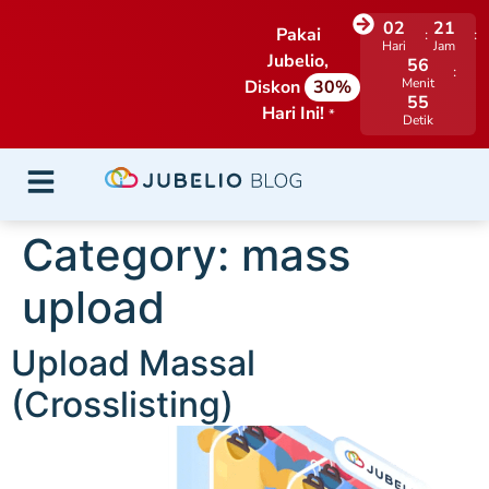
02
21
Pakai
Hari
Jam
Jubelio,
56
Menit
Diskon
30%
55
Hari Ini!
*
Detik
Category:
mass
upload
Upload Massal
(Crosslisting)