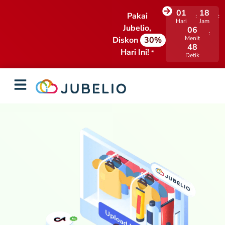
01
18
Pakai
Hari
Jam
Jubelio,
06
Menit
Diskon
30%
47
Hari Ini!
*
Detik