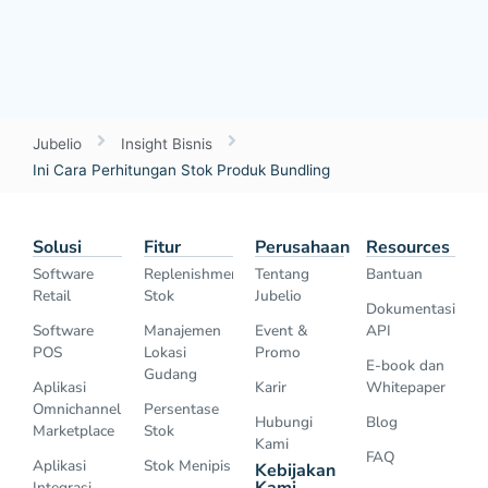
Jubelio
Insight Bisnis
Ini Cara Perhitungan Stok Produk Bundling
Solusi
Fitur
Perusahaan
Resources
Software
Replenishment
Tentang
Bantuan
Retail
Stok
Jubelio
Dokumentasi
Software
Manajemen
Event &
API
POS
Lokasi
Promo
E-book dan
Gudang
Aplikasi
Karir
Whitepaper
Omnichannel
Persentase
Hubungi
Blog
Marketplace
Stok
Kami
FAQ
Aplikasi
Stok Menipis
Kebijakan
Kami
Integrasi