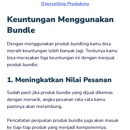
Overselling Produkmu
Keuntungan
Menggunakan
Bundle
Dengan
menggunakan
produk
bundling
kamu
bisa
meraih
keuntungan
lebih
banyak
lagi
.
Tentunya
kamu
bisa
merasakan
tiga
keuntungan
ini
dengan
menjual
produk bundle:
1. Meningkatkan Nilai Pesanan
Sudah
pasti
jika
produk
bundle yang
dijual
dikemas
dengan
menarik
,
angka
pesanan
rata-rata
kamu
pastinya
akan
melambung
.
Pencatatan
penjualan
produk
bundle juga
akan
masuk
ke
tiap-tiap
produk
yang
menj
adi
komponennya.