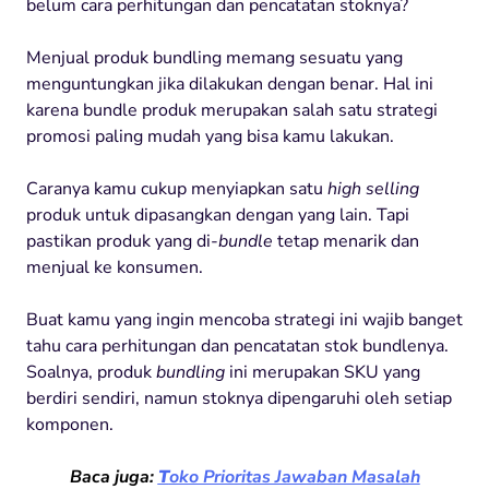
belum
cara perhitungan dan pencatatan stoknya?
Menjual
produk
bundling
memang
sesuatu
yang
menguntungkan
jika
dilakukan
dengan
benar
. Hal
ini
karena
bundle
produk
merupakan
salah
satu
strategi
promosi
paling
mudah
yang
bisa
kamu
lakukan
.
Caranya
kamu
cukup
menyiapkan
satu
high selling
produk
untuk
dipasangkan
dengan
yang lain. Tapi
pastikan
produk
yang di-
bundle
tetap
menarik dan
menjual ke konsumen.
Buat
kamu
yang
ingin
mencoba
strategi
ini
wajib
banget
tahu
cara
perhitungan
dan
pencatatan
stok
bundlenya
.
Soalnya
,
produk
bundling
ini
merupakan
SKU yang
berdiri
sendiri
,
namun
stoknya
dipengaruhi
oleh
setiap
komponen
.
Baca juga:
T
oko Prioritas Jawaban Masalah