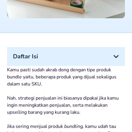
Daftar Isi
Kamu
pasti
sudah
akrab
dong
dengan
tipe
produk
bundle
yaitu
,
beberapa
produk
yang
dijual
sekaligus
dalam
satu
SKU
.
Nah, strategi
penjualan
ini
biasanya
dipakai
jika
kamu
ingin
meningkatkan
penjualan
,
serta
melakukan
upselling
barang
yang
kurang
laku
.
Jika
sering
menjual
produk
bundling,
kamu
udah
tau