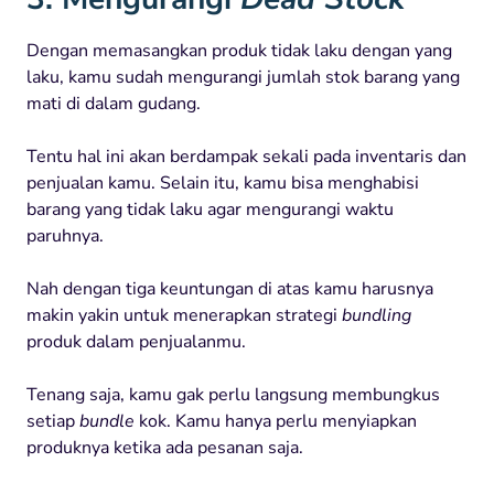
Dengan
memasangkan
produk
tidak
laku
dengan
yang
laku
,
kamu
sudah
mengurangi
jumlah
stok
barang
yang
mati
di
dalam
gudang
.
Tentu
hal
ini
akan
berdampak
sekali
pada
inventaris
dan
penjualan
kamu
. Selain
itu
,
kamu
bisa
menghabisi
barang
yang
tidak
laku
agar
mengurangi
waktu
paruhnya.
Nah
dengan
tiga
keuntungan
di
atas
kamu
harusnya
makin
yakin
untuk
menerapkan
strategi
bundling
produk
dalam
penjualanmu
.
Tenang
saja
,
kamu
gak
perlu
langsung
memb
ungkus
setiap
bundle
kok. Kamu hanya perlu menyiapkan
produknya ketika ada pesanan saja.