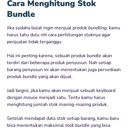
Cara
Menghitung
Stok
Bundle
Jika
sudaha
bulat
ingin
menjual
produk
bundling
,
kamu
harus
tahu
dulu
nih
cara
perhitungan
stoknya
agar
penjualan
tidak
terganggu
.
Hal
ini
penting
karena
,
sebuah
produk
bundle
akan
terdiri
dari
beberapa
produk
pen
yusun
. Nah
setiap
barang
penyusun
ini
akan
menentukan
juga
persediaan
produk
bundle
yang akan dijual.
Jadi
begini
,
jika
kamu
akan
menjual
sebuah
keyboard
dengan
mouse
menjadi
satu
.
Tentu
kamu
harus
menghitung
jumlah
stok
masing-masing
produk
.
Setelah
mendapat
data
stok
setiap
barang
,
kamu
baru
bisa
menentukan
maksimal
s
tok
bundle
yang bisa