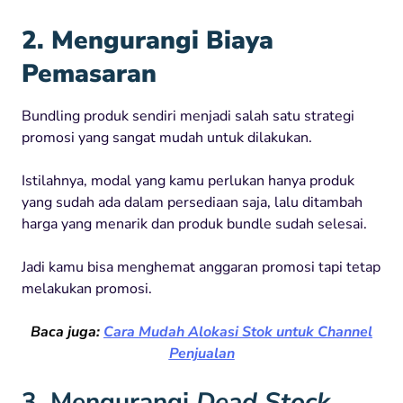
2. Mengurangi Biaya
Pemasaran
Bundling
produk
sendiri
menjadi
salah
satu
strategi
promosi
yang
sangat
mudah
untuk
dilakukan
.
Istilahnya
, modal yang
kamu
perlukan
hanya
produk
yang
sudah
ada
dalam
persediaan
saja
,
lalu
ditambah
harga
yang
menarik d
an
produk
bundle
sudah
selesai
.
Jadi
kamu
bisa
menghemat
anggaran
promosi
tapi
tetap
melakukan
promosi
.
Baca juga:
Cara Mudah Alokasi Stok untuk Channel
Penjualan
3. Mengurangi
Dead Stock