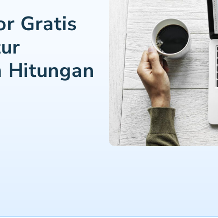
or Gratis
tur
m Hitungan