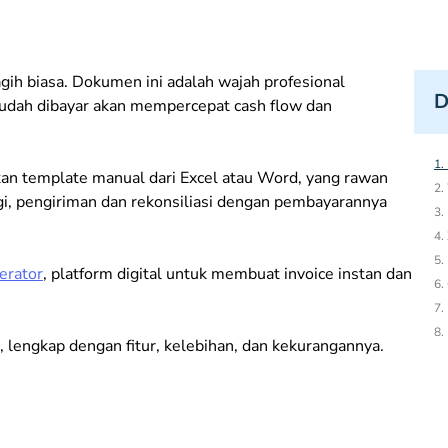
agih biasa. Dokumen ini adalah wajah profesional
D
n mudah dibayar akan mempercepat cash flow dan
1.
n template manual dari Excel atau Word, yang rawan
2.
agi, pengiriman dan rekonsiliasi dengan pembayarannya
3.
4.
5.
erator
, platform digital untuk membuat invoice instan dan
6.
7.
8.
k, lengkap dengan fitur, kelebihan, dan kekurangannya.