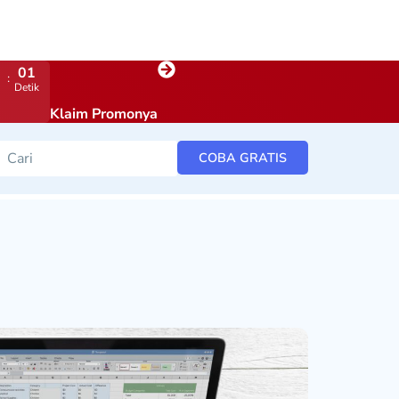
00
Detik
Klaim Promonya
COBA GRATIS