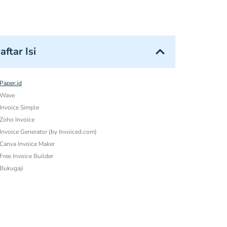
aftar Isi
 Paper.id
 Wave
 Invoice Simple
 Zoho Invoice
 Invoice Generator (by Invoiced.com)
 Canva Invoice Maker
 Free Invoice Builder
 Bukugaji