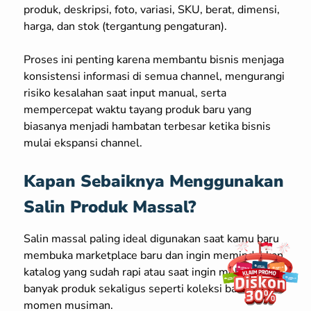
produk, deskripsi, foto, variasi, SKU, berat, dimensi,
harga, dan stok (tergantung pengaturan).
Proses ini penting karena membantu bisnis menjaga
konsistensi informasi di semua channel, mengurangi
risiko kesalahan saat input manual, serta
mempercepat waktu tayang produk baru yang
biasanya menjadi hambatan terbesar ketika bisnis
mulai ekspansi channel.
Kapan Sebaiknya Menggunakan
Salin Produk Massal?
Salin massal paling ideal digunakan saat kamu baru
membuka marketplace baru dan ingin memindahkan
katalog yang sudah rapi atau saat ingin meluncurkan
banyak produk sekaligus seperti koleksi baru dan
momen musiman.