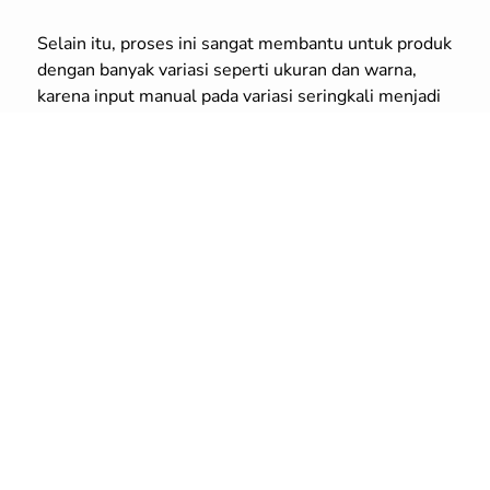
Selain itu, proses ini sangat membantu untuk produk
dengan banyak variasi seperti ukuran dan warna,
karena input manual pada variasi seringkali menjadi
sumber kesalahan.
Salin massal juga relevan ketika kamu sedang
migrasi dari sistem lama, melakukan rebranding,
atau ingin menstandarkan data produk agar siap
dipakai untuk promosi antar channel.
Capek upload produk satu per
satu di banyak marketplace?
Saatnya pakai Salin Produk
Massal Jubelio
Coba Gratis