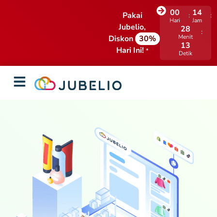
00
14
Pakai
Hari
Jam
Jubelio,
28
Menit
Diskon
30%
12
Hari Ini!
*
Detik