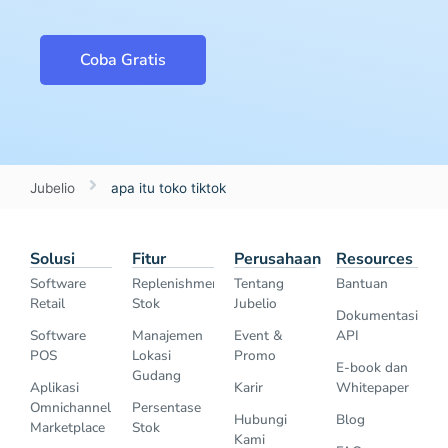
Coba Gratis
Jubelio
apa itu toko tiktok
Solusi
Fitur
Perusahaan
Resources
Software
Replenishment
Tentang
Bantuan
Retail
Stok
Jubelio
Dokumentasi
Software
Manajemen
Event &
API
POS
Lokasi
Promo
E-book dan
Gudang
Aplikasi
Karir
Whitepaper
Omnichannel
Persentase
Hubungi
Blog
Marketplace
Stok
Kami