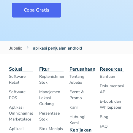
Coba Gratis
Jubelio
aplikasi penjualan android
Solusi
Fitur
Perusahaan
Resources
Software
Replenishment
Tentang
Bantuan
Retail
Stok
Jubelio
Dokumentasi
Software
Manajemen
Event &
API
POS
Lokasi
Promo
E-book dan
Gudang
Aplikasi
Karir
Whitepaper
Omnichannel
Persentase
Hubungi
Blog
Marketplace
Stok
Kami
FAQ
Aplikasi
Stok Menipis
Kebijakan