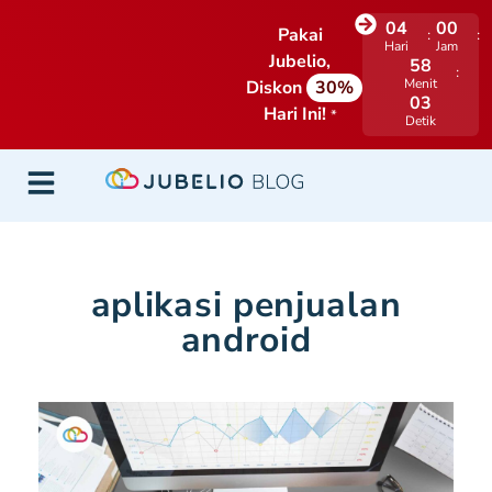
04
00
Pakai
Hari
Jam
Jubelio,
58
Menit
Diskon
30%
03
Hari Ini!
*
Detik
aplikasi penjualan
android